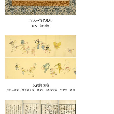
百人一首色紙幅
百人一首色紙幅
若侍図 江戸中期写 紙本着色画 本紙27×21.3糎 総丈
113.6×33.4糎 軸装 箱入
1幅 66,000円(衆星堂)
風流踊図巻
浮田一蕙画 紙本着色画 巻末に「豊臣可為」朱方印 紙高
29.5糎 長さ2米78糎 巻子装 箱入
1巻 220,000円(衆星堂)