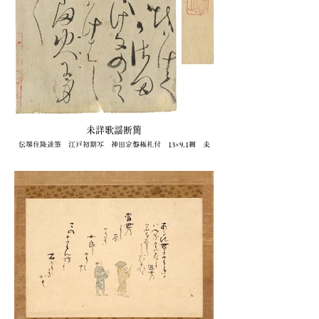
未詳歌謡断簡
伝堺住隆達筆 江戸初期写 神田定盤極札付 13×9.1糎 未
装 少破損 虫喰補修
1枚 88,000円(衆星堂)