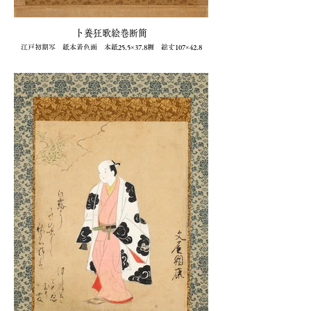
卜養狂歌絵巻断簡
江戸初期写 紙本着色画 本紙25.5×37.8糎 総丈107×42.8
糎 軸装 取合せ箱入
1幅 66,000円(衆星堂)