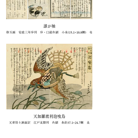
誰が袖
抱玉画 安政三年序刊 序・口絵色刷 小本(15.1×10.8糎) 虫
喰
1冊 27,500円(衆星堂)
新潟長岡芸妓都々逸。
天加羅渡利泡喰鳥
天貧坊土地面記 江戸末期刊 色刷 各約37.1×24.7糎 未
装 少虫喰補修
2枚続 132,000円(衆星堂)