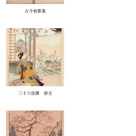
古今和歌集
三十六佳撰 卯月