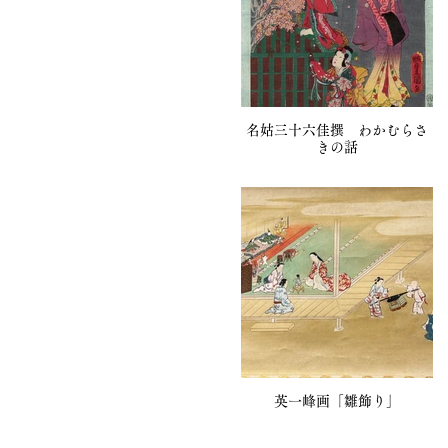
名姑三十六佳撰 わかむらさ
きの話
英一峰画「雛飾り」