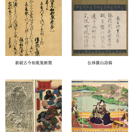
新続古今和歌集断簡
伝林羅山詩稿