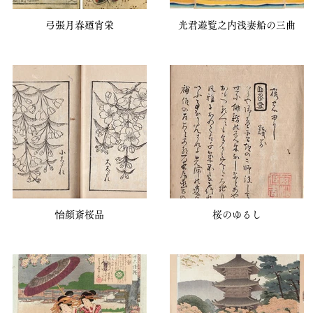
弓張月春廼宵栄
光君遊覧之内浅妻船の三曲
怡顔斎桜品
桜のゆるし