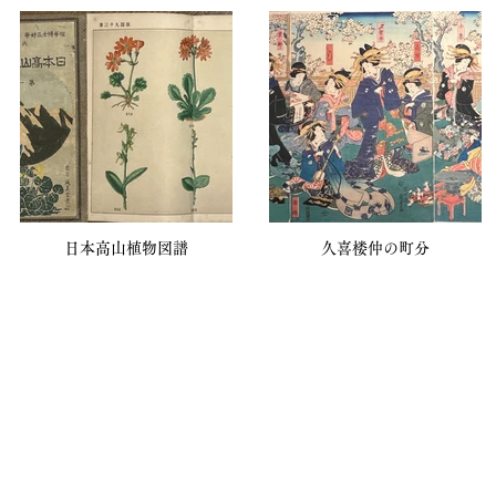
日本高山植物図譜
久喜楼仲の町分