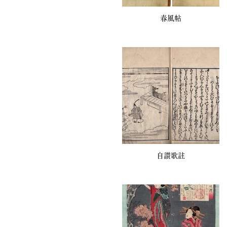
春風帖
自讃歌註