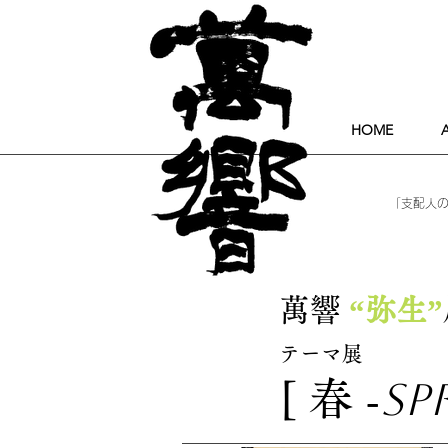
HOME
「支配人の
萬響
“弥生”
テーマ展
Sp
[
春
-