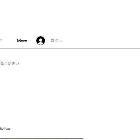
東京都千代田区神田神保町2-7
mail@bankyo.online
T
More
ログイン
ご覧ください
​古典籍 アンティークブック 古書店 萬響 BANKYO 小川図書
東京 神田 神保町
 Release