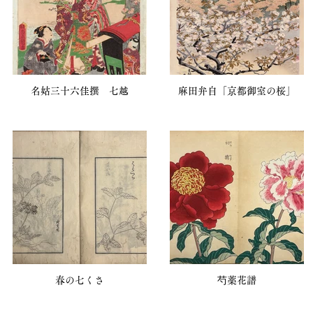
名姑三十六佳撰 七越
麻田弁自「京都御室の桜」
春の七くさ
芍薬花譜