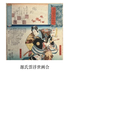
源氏雲浮世画合