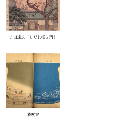
吉田遠志「しだれ桜と門」
花吹雪