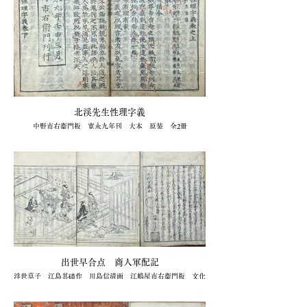
北渓先生性理字義
中野市右衞門板 寛永九年刊 大本 原装 全2冊
27,500円(キクオ書店)
出世早合点 商人軍配記
浮世草子 江島其磧作 川島信清画 江嶋屋市右衞門板 文化
十五年序刊 大本 題簽1冊欠 全5冊
44,000円（キクオ書店）