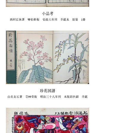
小品考
西村広休著 雙松軒板 安政六年刊 半紙本 原装 1冊
88,000円（キクオ書店）
珍花図譜
山名友石著 芸艸堂板 明治三十八年刊 木版彩色刷 半紙
本 原装 全2冊
88,000円（キクオ書店）