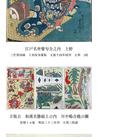
江戸名所發句合之内 上野
三代豊国画 上州屋金蔵板 天保十四年頃刊 大判 1枚
22,000円（キクオ書店）
立版古 和漢名勝組上の内 川中嶋合戦の圖
尾関トヨ板 明治三十三年刊 大判三枚続
44,000円（キクオ書店）