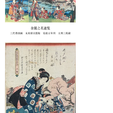
金閣之花遊覧
三代豊国画 丸屋清次郎板 安政元年刊 大判三枚続
165,000円（キクオ書店）