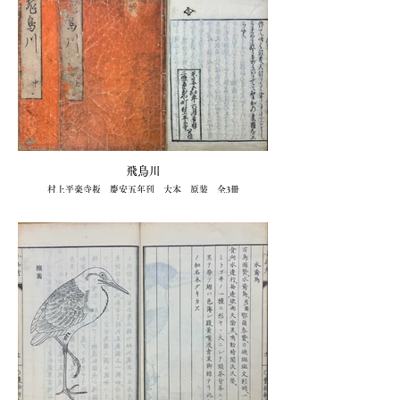
飛鳥川
村上平楽寺板 慶安五年刊 大本 原装 全3冊
77,000円（キクオ書店）