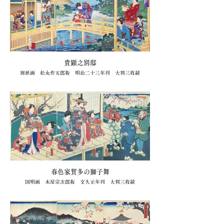
貴顕之別邸
周延画 松永作五郎板 明治二十三年刊 大判三枚続
110,000円（キクオ書店）
春色家賀多の獅子舞
国明画 木屋宗次郎板 文久元年刊 大判三枚続
110,000円（キクオ書店）