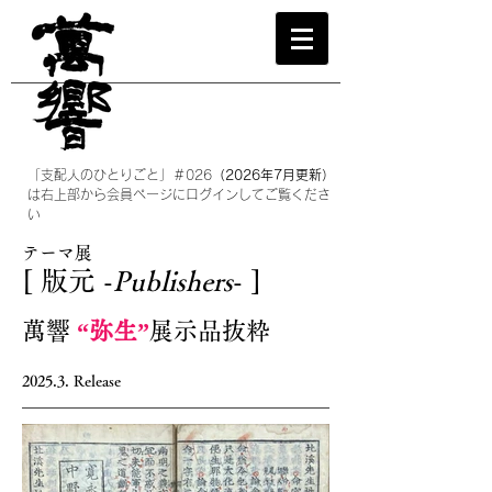
​古典籍 アンティークブック 古書店 萬響 BANKYO 小川図書
東京 神田 神保町
「支配人のひとりごと」＃026
（2026年7月更新）
は​右上部から会員ページにログインしてご覧くださ
い
テーマ展
[ 版元
-
Publishers
-
]
萬響
“弥生”
展示品抜粋
2025.3
. Release