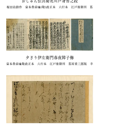
おしゅん伝兵衛花川戸身替之段
桜田治助作 富本豊前掾(敬)政正本 六行本 江戸後期刊 蔦
屋重三郎版 半紙本(21.4×15.1糎) 少虫喰 1冊
売切(衆星堂)
夕ぎり伊左衛門春夜障子梅
富本豊前掾敬政正本 六行本 江戸後期刊 蔦屋重三郎版 半
紙本(21.5×15糎) 少虫喰 浸 1冊
売切(衆星堂)
篠崎三島書状