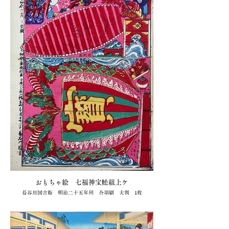
おもちゃ絵 七福神宝舩組上ケ
長谷川国吉板 明治二十五年刊 合羽刷 大判 1枚
13,200円（キクオ書店）