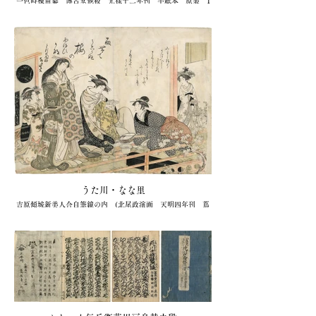
一色時棟甫纂 博古堂他板 元禄十二年刊 半紙本 原装 1
冊
66,000円 (キクオ書店)
うた川・なな里
吉原傾城新美人合自筆鏡の内 (北尾政演画 天明四年刊 蔦
屋重三郎版) 色刷 37.7×50.8糎 未装 少破れ 1枚
110,000円(衆星堂)