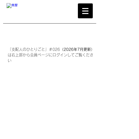
​古典籍 アンティークブック 古書店 萬響 BANKYO 小川図書
東京 神田 神保町
「支配人のひとりごと」＃026
（2026年7月更新）
は​右上部から会員ページにログインしてご覧くださ
い